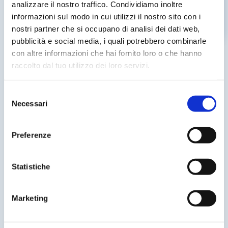
analizzare il nostro traffico. Condividiamo inoltre
informazioni sul modo in cui utilizzi il nostro sito con i
nostri partner che si occupano di analisi dei dati web,
pubblicità e social media, i quali potrebbero combinarle
con altre informazioni che hai fornito loro o che hanno
raccolto dal tuo utilizzo dei loro servizi.
Competenza
tecnica
Selezione
Necessari
del
Vitaever® nasce dalle
competenze
consenso
delle persone che lavorano sul
Preferenze
campo
. Un gruppo multidisciplinare di
Statistiche
entusiasti professionisti
che spaziano
dall’ingegneria alle scienze sociali, per
Marketing
migliorare ogni giorno l’esperienza dei
clienti.