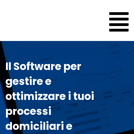
Nethical
H
V
Il Software per
gestire e
ottimizzare i tuoi
c
processi
domiciliari e