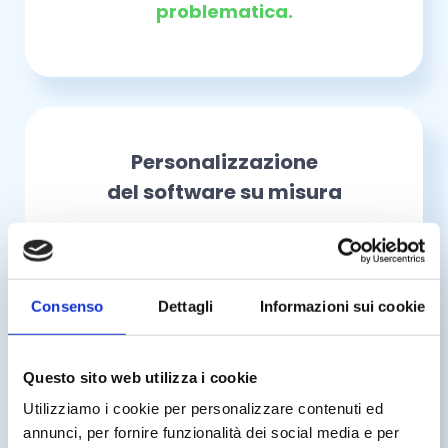
problematica.
Personalizzazione
del software su misura
Vitaever®:
dalle tue esigenze,
attraverso la nostra consulenza, fino
Consenso
Dettagli
Informazioni sui cookie
ad arrivare al prodotto su misura.
Un
Software gestionale flessibile che si
modella sulle esigenze di chi lo
Questo sito web utilizza i cookie
Utilizziamo i cookie per personalizzare contenuti ed
utilizza
: dalle piccole cooperative, agli
annunci, per fornire funzionalità dei social media e per
enti strutturati multiservizi.