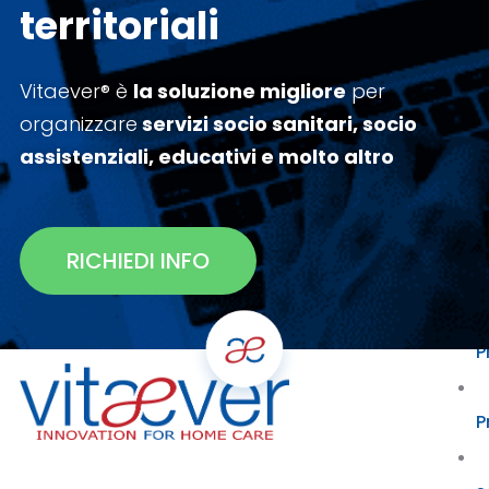
territoriali
Vitaever® è
la soluzione migliore
per
A
organizzare
servizi socio sanitari, socio
assistenziali, educativi e
molto altro
RICHIEDI INFO
T
P
P