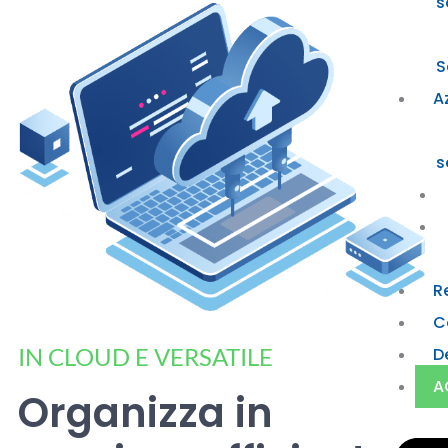
s
S
A
s
R
C
IN CLOUD E VERSATILE
D
A
Organizza in