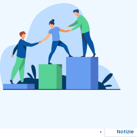
Ambiti
Sociale
Educati
Sanitari
Telemed
Gestion
Gestion
Gestione
Ricerche
Azienda
La cono
Partner
Blog
Notizie