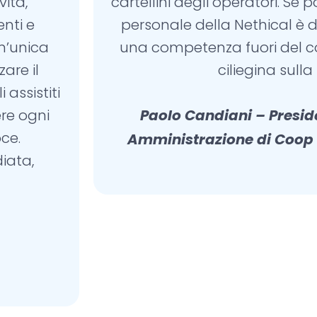
ità,
cartellini degli operatori. Se
nti e
personale della Nethical è d
un’unica
una competenza fuori del c
zare il
ciliegina sulla 
assistiti
ere ogni
Paolo Candiani –
Presid
ce.
Amministrazione di Coop
iata,