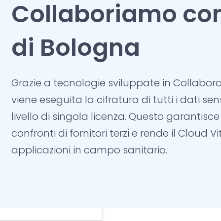
Collaboriamo con 
vo
di Bologna
o
icina e Teleassistenza
Grazie a
tecnologie sviluppate in Collabora
e Presenze
viene eseguita la
cifratura di tutti i dati sens
e Prenotazioni
livello di singola licenza. Questo garantisce
 Trasporti sociali
confronti di fornitori terzi e rende il
Cloud Vi
 scientifiche
applicazioni in campo sanitario
.
scenza del settore