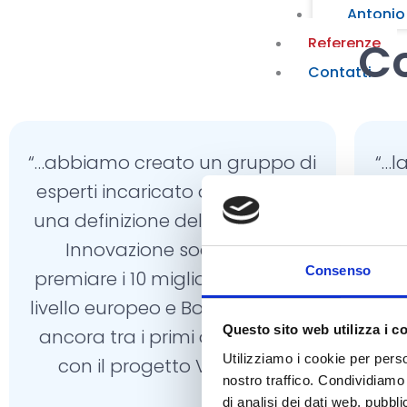
Antonio
Co
Referenze
Contatti
“…abbiamo creato un gruppo di
“…l
esperti incaricato di elaborare
una definizione del concetto di
Innovazione sociale e di
Co
Consenso
premiare i 10 migliori progetti a
livello europeo e Bologna figura
Questo sito web utilizza i c
ancora tra i primi della classe
ef
Utilizziamo i cookie per perso
con il progetto Vitaever®.”
nostro traffico. Condividiamo 
di analisi dei dati web, pubbl