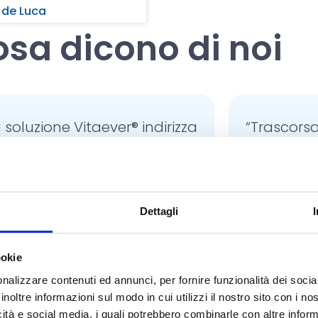
 de Luca
sa dicono di noi
a soluzione Vitaever® indirizza
“Trascorsa 
e rende compiuta la
ma con la
riorganizzazione della
novità
operativa, secondo criteri di
stimolo
Dettagli
efficacia in quanto offre
professi
strumenti che favoriscono
Vitaeve
ookie
ficienza ed economicità con
str
nalizzare contenuti ed annunci, per fornire funzionalità dei socia
una impostazione
indispensa
inoltre informazioni sul modo in cui utilizzi il nostro sito con i n
radicalmente innovativa.”
icità e social media, i quali potrebbero combinarle con altre inform