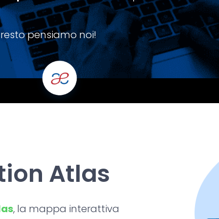
l resto pensiamo noi!
tion Atlas
las
, la mappa interattiva