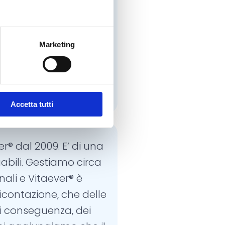
Mineo, Italo Malavasi
–
Marketing
onsabili Medici
zione ANT Italia
Accetta tutti
er® dal 2009. E’ di una
abili. Gestiamo circa
li e Vitaever® è
contazione, che delle
di conseguenza, dei