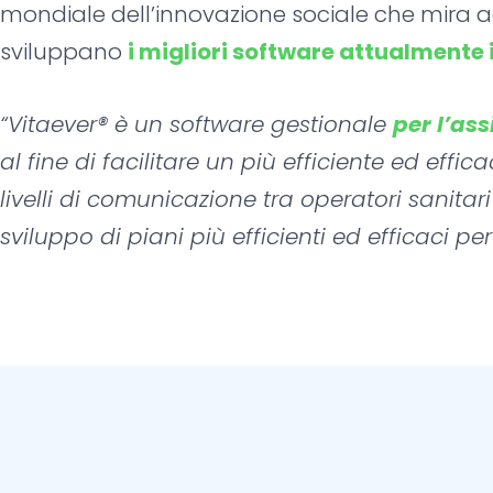
mondiale dell’innovazione sociale che mira a
sviluppano
i migliori software attualmente 
Home
“Vitaever® è un software gestionale
per l’as
Vitaever
al fine di facilitare un più efficiente ed effi
Perchè 
livelli di comunicazione tra operatori sanitari 
Funziona
sviluppo di piani più efficienti ed efficaci pe
Supporto
Integraz
SIAT
SIAR
SIAD
AnDI
Chi lo ut