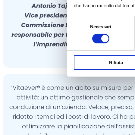
Antonio Tajani –
che hanno raccolto dal tuo uti
Vice presidente della
Selezione
Commissione Europea,
P
Necessari
del
responsabile per l’Industria e
consenso
l’Imprenditoria
Rifiuta
“Vitaever® è come un abito su misura per 
attività: un ottimo gestionale che sempl
conduzione di un’azienda. Veloce, preciso,
ridotto i tempi ed i costi di lavoro. Ci ha
ottimizzare la pianificazione dell’assi