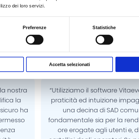
lizzo dei loro servizi.
Rosalia Brandi –
Maurizio 
residente Cooperativa La
Preferenze
Statistiche
Spiga Onlus
Resp
Fonda
Accetta selezionati
la nostra
“Utilizziamo il software Vitaev
ifica la
praticità ed intuizione impag
 sicuro ha
una decina di SAD comuna
 permesso
fondamentale sia per la rendi
stenza
ore erogate agli utenti e, 