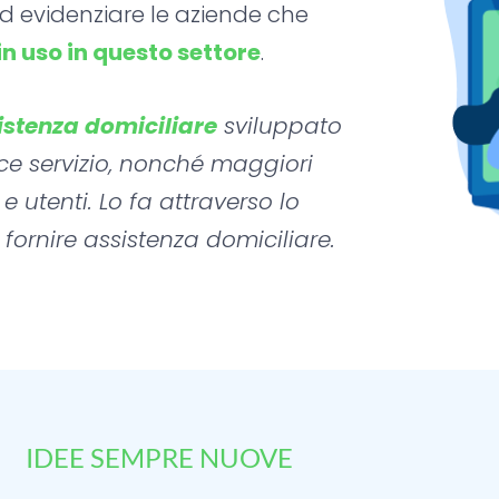
d evidenziare le aziende che
in uso in questo settore
.
sistenza domiciliare
sviluppato
cace servizio, nonché maggiori
Vitaever
e utenti. Lo fa attraverso lo
lità
r fornire assistenza domiciliare.
 al cliente
ioni
 – SGDT
amo
IDEE SEMPRE NUOVE
ilizza