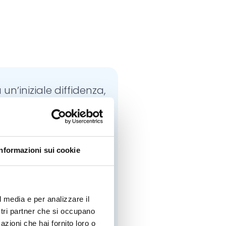
un’iniziale diffidenza,
 curiosità di scoprire
 che mi servano da
 per la mia attività
Informazioni sui cookie
onale, riconosco che
r® costituisce uno
umento per me
l media e per analizzare il
bile nella mia attività
ostri partner che si occupano
di medico.”
azioni che hai fornito loro o