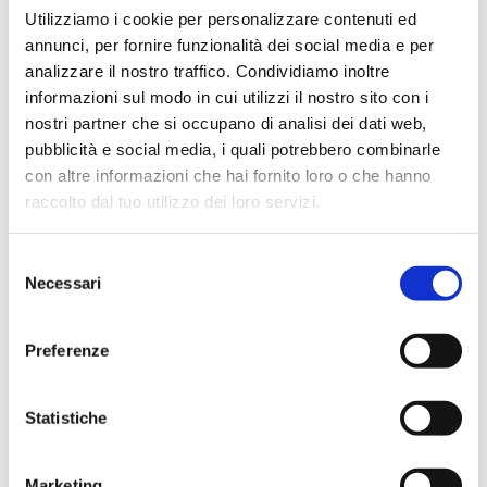
rappresenta un pilastro fondamentale
Utilizziamo i cookie per personalizzare contenuti ed
per ogni Ente Erogatore, trasformando
annunci, per fornire funzionalità dei social media e per
analizzare il nostro traffico. Condividiamo inoltre
la gestione delle cure domiciliari in un
informazioni sul modo in cui utilizzi il nostro sito con i
processo fluido e interconnesso. Grazie
nostri partner che si occupano di analisi dei dati web,
pubblicità e social media, i quali potrebbero combinarle
alle sue affidabili capacità tecniche,
con altre informazioni che hai fornito loro o che hanno
Vitaever® è in grado di dialogare in
raccolto dal tuo utilizzo dei loro servizi.
modo bidirezionale e pienamente
Selezione
conforme con il sistema regionale
.
Necessari
del
Questa sinergia permette all’Ente
consenso
Erogatore di ottimizzare i propri processi
Preferenze
interni con efficienza. Attraverso questa
integrazione, Vitaever® acquisisce
Statistiche
direttamente dati fondamentali da
Marketing