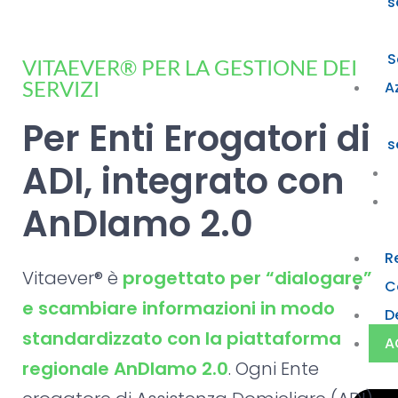
s
S
VITAEVER® PER LA GESTIONE DEI
SERVIZI
A
Per Enti Erogatori di
s
ADI, integrato con
AnDIamo 2.0
R
Vitaever® è
progettato per “dialogare”
C
e scambiare informazioni in modo
D
standardizzato con la piattaforma
A
regionale AnDIamo 2.0
. Ogni Ente