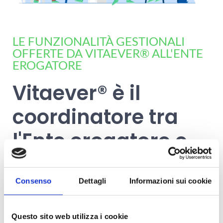
LE FUNZIONALITÀ GESTIONALI
OFFERTE DA VITAEVER® ALL'ENTE
EROGATORE
Vitaever® è il
coordinatore tra
l'Ente erogatore e
l’ASL
Consenso
Dettagli
Informazioni sui cookie
L’integrazione di Vitaever® con la
piattaforma regionale AnDIamo 2.0
Questo sito web utilizza i cookie