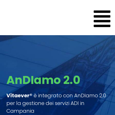
Nethical
H
V
AnDIamo 2.0
c
Vitaever®
è integrato con AnDIamo 2.0
per la gestione dei servizi ADI in
Campania