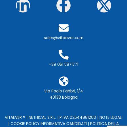
Linkedin-
Faceboo
X-
in
f
twi
sales@vitaever.com
+39 051 5871771
Via Paolo Fabbri, 1/4
40138 Bologna
VITAEVER ® | NETHICAL S.R.L. | P.IVA 02544881200 |
NOTE LEGALI
|
COOKIE POLICY
INFORMATIVA CANDIDATI
| POLITICA DELLA