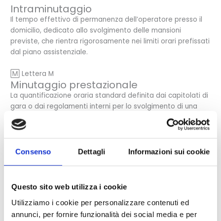
Intraminutaggio
Il tempo effettivo di permanenza dell’operatore presso il
domicilio, dedicato allo svolgimento delle mansioni
previste, che rientra rigorosamente nei limiti orari prefissati
dal piano assistenziale.
🄼 Lettera M
Minutaggio prestazionale
La quantificazione oraria standard definita dai capitolati di
gara o dai regolamenti interni per lo svolgimento di una
specifica attività assistenziale o sanitaria.
🅽 Lettera N
NFC (Tag domiciliare)
Consenso
Dettagli
Informazioni sui cookie
Microchip di prossimità posizionato presso l’abitazione
dell’assistito che, tramite comunicazione radio a corto
raggio con lo smartphone dell’operatore, certifica
Questo sito web utilizza i cookie
elettronicamente la presenza fisica al domicilio.
Utilizziamo i cookie per personalizzare contenuti ed
Nomenclatore tariffario
annunci, per fornire funzionalità dei social media e per