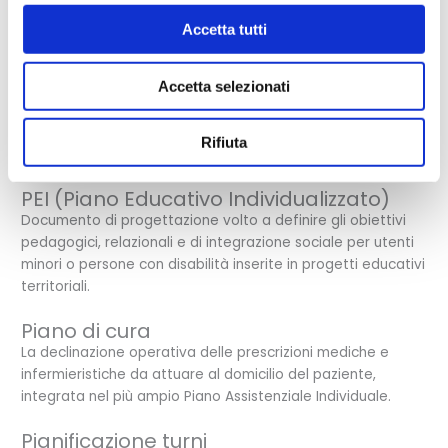
definisce gli obiettivi di cura, i profili professionali coinvolti,
la durata e la frequenza degli accessi ADI.
Accetta tutti
Paziente
Accetta selezionati
Il soggetto affetto da patologie acute o croniche
destinatario di trattamenti di natura prettamente
sanitaria, clinica o riabilitativa nell’ambito delle cure
Rifiuta
domiciliari.
PEI (Piano Educativo Individualizzato)
Documento di progettazione volto a definire gli obiettivi
pedagogici, relazionali e di integrazione sociale per utenti
minori o persone con disabilità inserite in progetti educativi
territoriali.
Piano di cura
La declinazione operativa delle prescrizioni mediche e
infermieristiche da attuare al domicilio del paziente,
integrata nel più ampio Piano Assistenziale Individuale.
Pianificazione turni