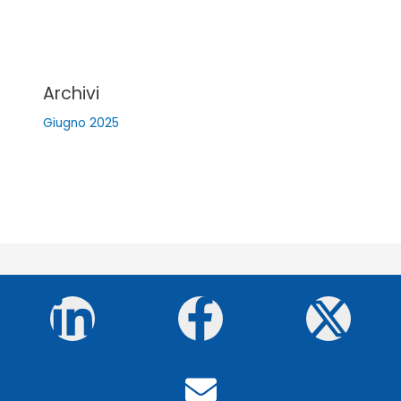
Archivi
Giugno 2025
Linkedin-
Faceboo
X-
in
f
twi