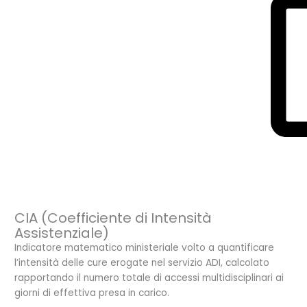
direttamente al domicilio.
Cartella sociale
Fascicolo documentale che raccoglie la storia personale, la
valutazione del bisogno socio-assistenziale, la situazione
familiare e i verbali relativi agli interventi di inclusione e
supporto dell’utente.
Centrale operativa
Unità logistica e organizzativa preposta al coordinamento
delle comunicazioni, alla gestione delle emergenze, allo
smistamento delle richieste e al monitoraggio in tempo
reale del personale sul campo.
CIA (Coefficiente di Intensità
Assistenziale)
Indicatore matematico ministeriale volto a quantificare
l’intensità delle cure erogate nel servizio ADI, calcolato
rapportando il numero totale di accessi multidisciplinari ai
giorni di effettiva presa in carico.